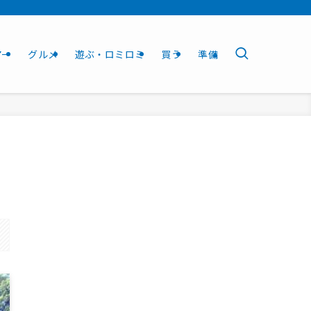
アー
グルメ
遊ぶ・ロミロミ
買う
準備