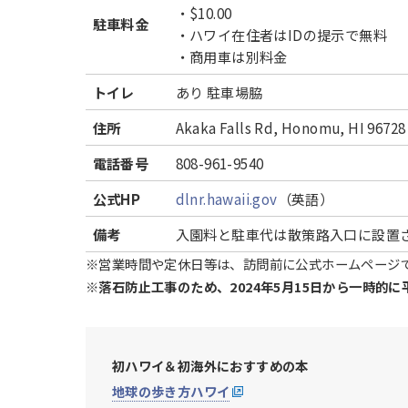
・$10.00
駐車料金
・ハワイ在住者はIDの提示で無料
・商用車は別料金
トイレ
あり 駐車場脇
住所
Akaka Falls Rd, Honomu, HI 96728
電話番号
808-961-9540
公式HP
dlnr.hawaii.gov
（英語）
備考
入園料と駐車代は散策路入口に設置
※営業時間や定休日等は、訪問前に公式ホームページ
※
落石防止工事のため、2024年5月15日から一時的
初ハワイ＆初海外におすすめの本
地球の歩き方ハワイ