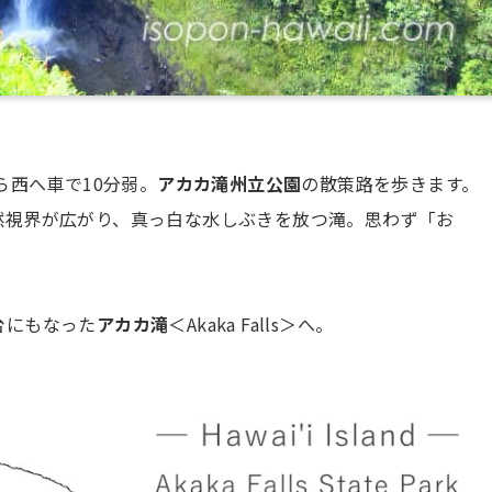
ら西へ車で10分弱。
アカカ滝州立公園
の散策路を歩きます。
然視界が広がり、真っ白な水しぶきを放つ滝。思わず「お
台にもなった
アカカ滝
＜Akaka Falls＞へ。