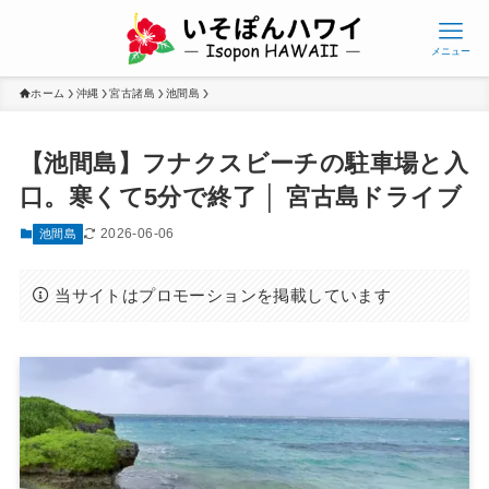
メニュー
ホーム
沖縄
宮古諸島
池間島
【池間島】フナクスビーチの駐車場と入
口。寒くて5分で終了 │ 宮古島ドライブ
2026-06-06
池間島
当サイトはプロモーションを掲載しています