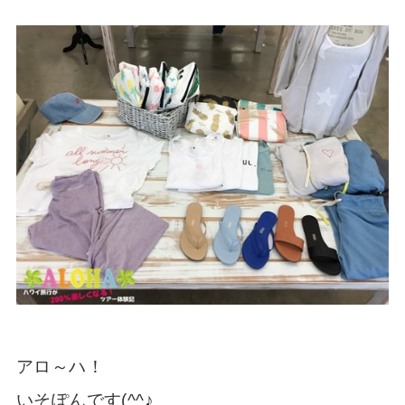
アロ～ハ！
いそぽんです(^^♪