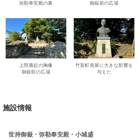
弥勒奉安殿の裏
御嶽前の広場
上間廣起の胸像
竹富町発展に大きな影響を
御嶽前の広場
与えた
施設情報
世持御嶽・弥勒奉安殿・小城盛