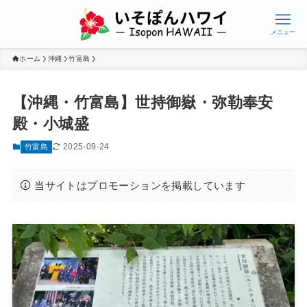
メニュー
ホーム
沖縄
竹富島
【沖縄・竹富島】世持御嶽・弥勒奉安
殿・小城盛
2025-09-24
竹富島
当サイトはプロモーションを掲載しています