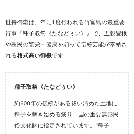
世持御嶽は、年に1度行われる竹富島の最重要
行事『種子取祭《たなどぅい》』で、五穀豊穣
や島民の繁栄・健康を願って伝統芸能が奉納さ
れる
格式高い御嶽
です。
種子取祭《たなどぅい》
約600年の伝統がある祓い清めた土地に
種子を蒔き始める祭り。国の重要無形民
俗文化財に指定されています。”種子