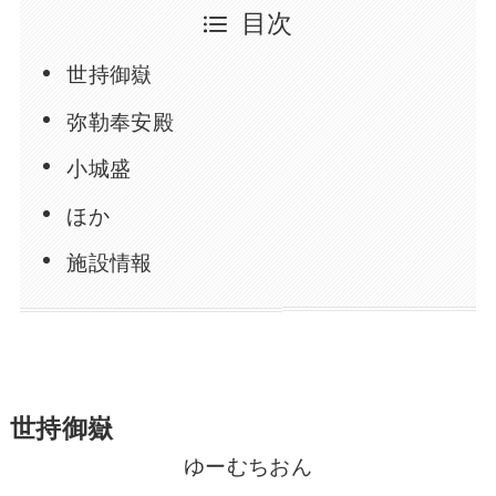
目次
世持御嶽
弥勒奉安殿
小城盛
ほか
施設情報
世持御嶽
ゆーむちおん