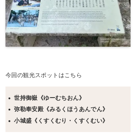
今回の観光スポットはこちら
世持御嶽《ゆーむちおん》
弥勒奉安殿《みるくほうあんでん》
小城盛《くすくむり・くすくむい》