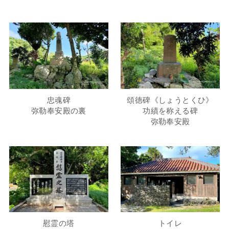
忠魂碑
頌徳碑《しょうとくひ》
弥勒奉安殿の裏
功績を称える碑
弥勒奉安殿
慰霊の塔
トイレ