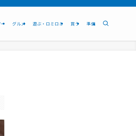
アー
グルメ
遊ぶ・ロミロミ
買う
準備