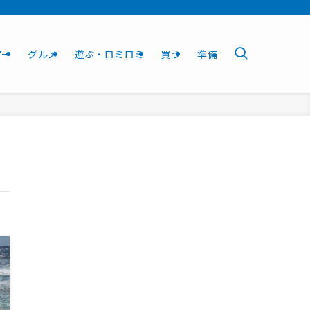
アー
グルメ
遊ぶ・ロミロミ
買う
準備