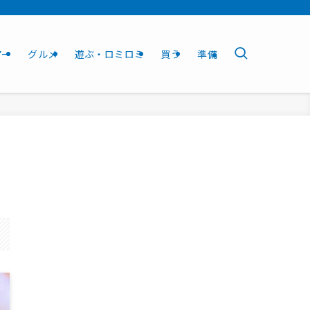
アー
グルメ
遊ぶ・ロミロミ
買う
準備