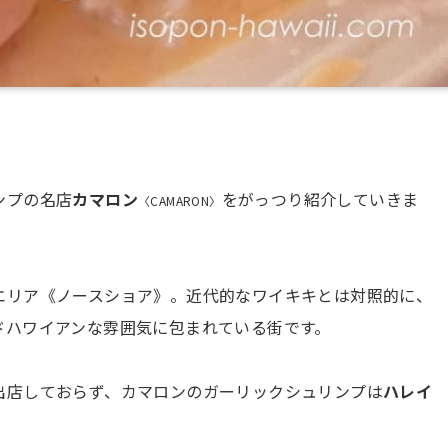
ンプの名店
カマロン
をがっつり紹介していきま
〈CAMARON〉
エリア《ノースショア》。近代的なワイキキとは対照的に、
ドハワイアンな雰囲気に包まれている街です。
出店しておらず、カマロンのガーリックシュリンプは
ハレイ